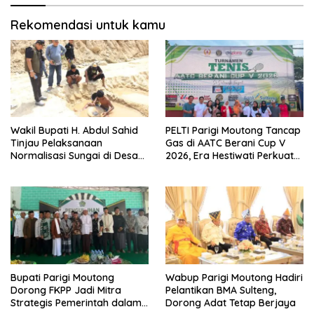
Rekomendasi untuk kamu
Wakil Bupati H. Abdul Sahid
PELTI Parigi Moutong Tancap
Tinjau Pelaksanaan
Gas di AATC Berani Cup V
Normalisasi Sungai di Desa
2026, Era Hestiwati Perkuat
Air Panas
Fondasi Menuju Porprov X
Sulteng
Bupati Parigi Moutong
Wabup Parigi Moutong Hadiri
Dorong FKPP Jadi Mitra
Pelantikan BMA Sulteng,
Strategis Pemerintah dalam
Dorong Adat Tetap Berjaya