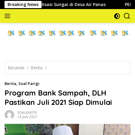
Langsung
n Normalisasi Sungai di Desa Air Panas
Breaking News
PELTI Parigi Mo
ke
konten
memberitakan
dan
mengabarkan
Beranda
Berita
Berita
,
Soal Parigi
Program Bank Sampah, DLH
Pastikan Juli 2021 Siap Dimulai
SOALKAKITA
14 Juni 2021