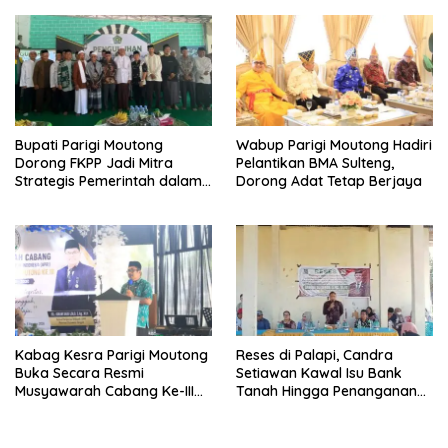
Sulteng
Bupati Parigi Moutong
Wabup Parigi Moutong Hadiri
Dorong FKPP Jadi Mitra
Pelantikan BMA Sulteng,
Strategis Pemerintah dalam
Dorong Adat Tetap Berjaya
Pembangunan SDM
Kabag Kesra Parigi Moutong
Reses di Palapi, Candra
Buka Secara Resmi
Setiawan Kawal Isu Bank
Musyawarah Cabang Ke-III
Tanah Hingga Penanganan
Asosiasi Penghulu Republik
Abrasi Pantai di Taopa
Indonesia