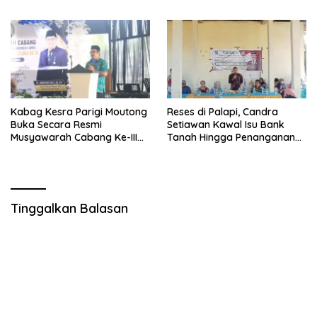
Pembangunan SDM
Kabag Kesra Parigi Moutong
Reses di Palapi, Candra
Buka Secara Resmi
Setiawan Kawal Isu Bank
Musyawarah Cabang Ke-III
Tanah Hingga Penanganan
Asosiasi Penghulu Republik
Abrasi Pantai di Taopa
Indonesia
Tinggalkan Balasan