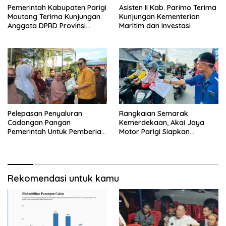
Pemerintah Kabupaten Parigi
Asisten II Kab. Parimo Terima
Moutong Terima Kunjungan
Kunjungan Kementerian
Anggota DPRD Provinsi
Maritim dan Investasi
Sulawesi Tengah
Pelepasan Penyaluran
Rangkaian Semarak
Cadangan Pangan
Kemerdekaan, Akai Jaya
Pemerintah Untuk Pemberian
Motor Parigi Siapkan
Bantuan Pangan Tahun 2024
Doorprize Menarik bagi
Kab. Parigi Moutong
Warga
Rekomendasi untuk kamu