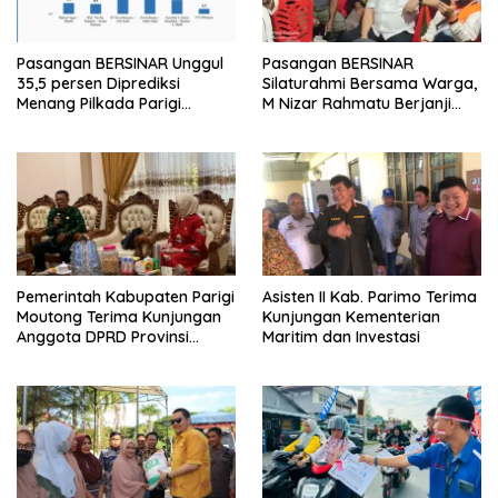
Pasangan BERSINAR Unggul
Pasangan BERSINAR
35,5 persen Diprediksi
Silaturahmi Bersama Warga,
Menang Pilkada Parigi
M Nizar Rahmatu Berjanji
Moutong
Perbaiki Ibu Kota dan Rumah
Sakit Moutong
Pemerintah Kabupaten Parigi
Asisten II Kab. Parimo Terima
Moutong Terima Kunjungan
Kunjungan Kementerian
Anggota DPRD Provinsi
Maritim dan Investasi
Sulawesi Tengah