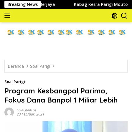
Langsung
t Tetap Berjaya
Breaking News
Kabag Kesra Parigi Moutong Buka Seca
ke
konten
memberitakan
dan
mengabarkan
Beranda
Soal Parigi
Soal Parigi
Program Kesbangpol Parimo,
Fokus Dana Banpol 1 Miliar Lebih
SOALKAKITA
23 Februari 2021