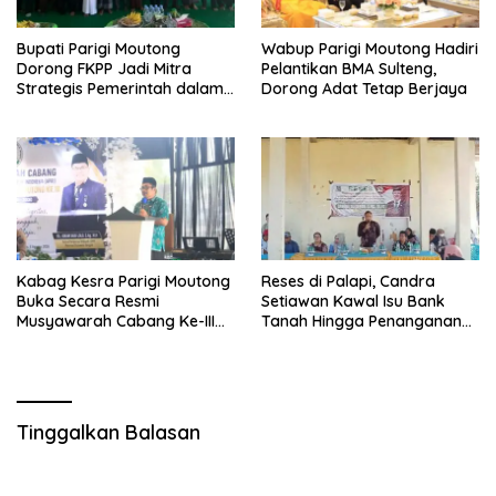
Bupati Parigi Moutong
Wabup Parigi Moutong Hadiri
Dorong FKPP Jadi Mitra
Pelantikan BMA Sulteng,
Strategis Pemerintah dalam
Dorong Adat Tetap Berjaya
Pembangunan SDM
Kabag Kesra Parigi Moutong
Reses di Palapi, Candra
Buka Secara Resmi
Setiawan Kawal Isu Bank
Musyawarah Cabang Ke-III
Tanah Hingga Penanganan
Asosiasi Penghulu Republik
Abrasi Pantai di Taopa
Indonesia
Tinggalkan Balasan