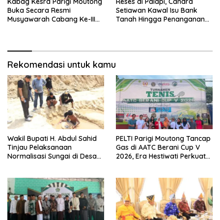
Kabag Kesra Parigi Moutong
Reses di Palapi, Candra
Buka Secara Resmi
Setiawan Kawal Isu Bank
Musyawarah Cabang Ke-III
Tanah Hingga Penanganan
Asosiasi Penghulu Republik
Abrasi Pantai di Taopa
Indonesia
Rekomendasi untuk kamu
Wakil Bupati H. Abdul Sahid
PELTI Parigi Moutong Tancap
Tinjau Pelaksanaan
Gas di AATC Berani Cup V
Normalisasi Sungai di Desa
2026, Era Hestiwati Perkuat
Air Panas
Fondasi Menuju Porprov X
Sulteng