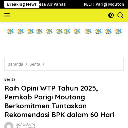
Langsung
ai di Desa Air Panas
Breaking News
PELTI Parigi Moutong Tancap Gas d
ke
konten
memberitakan
dan
mengabarkan
Beranda
Berita
Berita
Raih Opini WTP Tahun 2025,
Pemkab Parigi Moutong
Berkomitmen Tuntaskan
Rekomendasi BPK dalam 60 Hari
SOALKAKITA