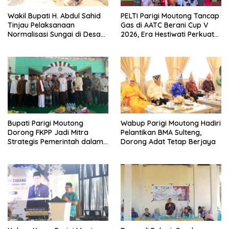
Wakil Bupati H. Abdul Sahid
PELTI Parigi Moutong Tancap
Tinjau Pelaksanaan
Gas di AATC Berani Cup V
Normalisasi Sungai di Desa
2026, Era Hestiwati Perkuat
Air Panas
Fondasi Menuju Porprov X
Sulteng
Bupati Parigi Moutong
Wabup Parigi Moutong Hadiri
Dorong FKPP Jadi Mitra
Pelantikan BMA Sulteng,
Strategis Pemerintah dalam
Dorong Adat Tetap Berjaya
Pembangunan SDM