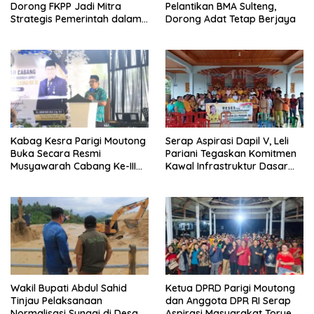
Dorong FKPP Jadi Mitra
Pelantikan BMA Sulteng,
Strategis Pemerintah dalam
Dorong Adat Tetap Berjaya
Pembangunan SDM
Kabag Kesra Parigi Moutong
Serap Aspirasi Dapil V, Leli
Buka Secara Resmi
Pariani Tegaskan Komitmen
Musyawarah Cabang Ke-III
Kawal Infrastruktur Dasar
Asosiasi Penghulu Republik
dan Pemberdayaan
Indonesia
Masyarakat
Wakil Bupati Abdul Sahid
Ketua DPRD Parigi Moutong
Tinjau Pelaksanaan
dan Anggota DPR RI Serap
Normalisasi Sungai di Desa
Aspirasi Masyarakat Torue