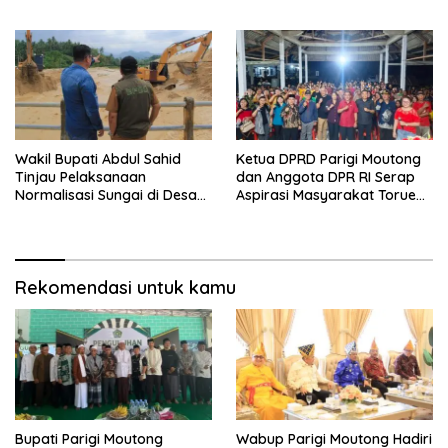
Asosiasi Penghulu Republik
dan Pemberdayaan
Indonesia
Masyarakat
Wakil Bupati Abdul Sahid
Ketua DPRD Parigi Moutong
Tinjau Pelaksanaan
dan Anggota DPR RI Serap
Normalisasi Sungai di Desa
Aspirasi Masyarakat Torue
Air Panas
Melalui Reses Bersama
Rekomendasi untuk kamu
Bupati Parigi Moutong
Wabup Parigi Moutong Hadiri