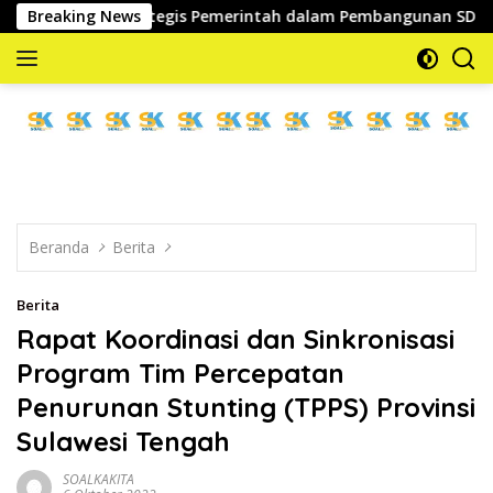
Langsung
Mitra Strategis Pemerintah dalam Pembangunan SDM
Breaking News
Wa
ke
konten
memberitakan
dan
mengabarkan
Beranda
Berita
Berita
Rapat Koordinasi dan Sinkronisasi
Program Tim Percepatan
Penurunan Stunting (TPPS) Provinsi
Sulawesi Tengah
SOALKAKITA