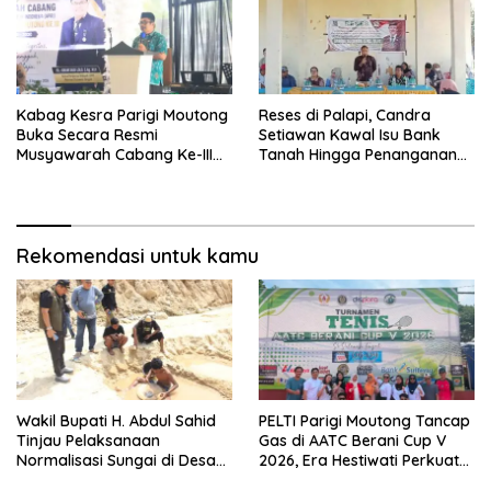
Kabag Kesra Parigi Moutong
Reses di Palapi, Candra
Buka Secara Resmi
Setiawan Kawal Isu Bank
Musyawarah Cabang Ke-III
Tanah Hingga Penanganan
Asosiasi Penghulu Republik
Abrasi Pantai di Taopa
Indonesia
Rekomendasi untuk kamu
Wakil Bupati H. Abdul Sahid
PELTI Parigi Moutong Tancap
Tinjau Pelaksanaan
Gas di AATC Berani Cup V
Normalisasi Sungai di Desa
2026, Era Hestiwati Perkuat
Air Panas
Fondasi Menuju Porprov X