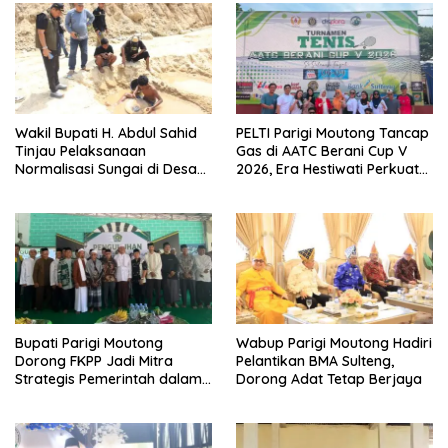
Wakil Bupati H. Abdul Sahid
PELTI Parigi Moutong Tancap
Tinjau Pelaksanaan
Gas di AATC Berani Cup V
Normalisasi Sungai di Desa
2026, Era Hestiwati Perkuat
Air Panas
Fondasi Menuju Porprov X
Sulteng
Bupati Parigi Moutong
Wabup Parigi Moutong Hadiri
Dorong FKPP Jadi Mitra
Pelantikan BMA Sulteng,
Strategis Pemerintah dalam
Dorong Adat Tetap Berjaya
Pembangunan SDM