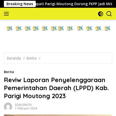
Langsung
Bupati Parigi Moutong Dorong FKPP Jadi Mitra Strategis 
Breaking News
ke
konten
memberitakan
dan
mengabarkan
Beranda
Berita
Berita
Reviw Laporan Penyelenggaraan
Pemerintahan Daerah (LPPD) Kab.
Parigi Moutong 2023
SOALKAKITA
1 Februari 2024