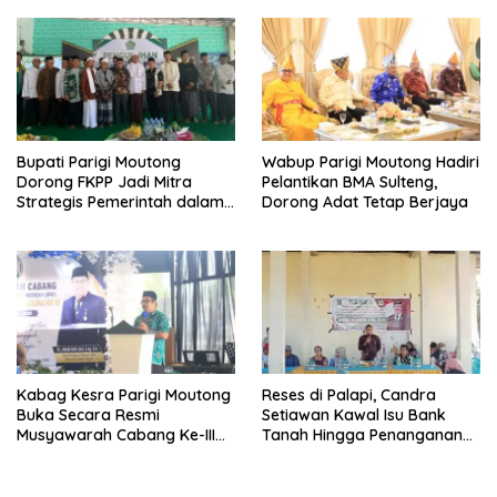
Sulteng
Bupati Parigi Moutong
Wabup Parigi Moutong Hadiri
Dorong FKPP Jadi Mitra
Pelantikan BMA Sulteng,
Strategis Pemerintah dalam
Dorong Adat Tetap Berjaya
Pembangunan SDM
Kabag Kesra Parigi Moutong
Reses di Palapi, Candra
Buka Secara Resmi
Setiawan Kawal Isu Bank
Musyawarah Cabang Ke-III
Tanah Hingga Penanganan
Asosiasi Penghulu Republik
Abrasi Pantai di Taopa
Indonesia