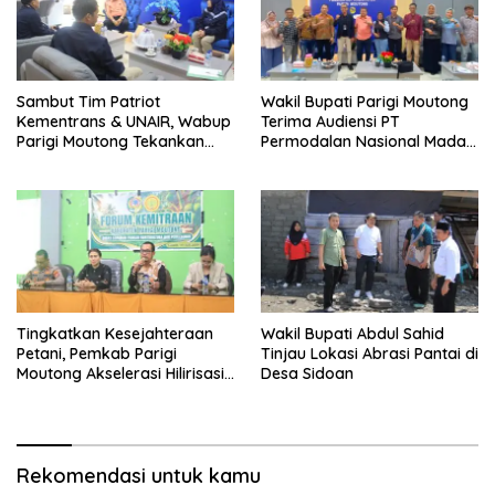
Sambut Tim Patriot
Wakil Bupati Parigi Moutong
Kementrans & UNAIR, Wabup
Terima Audiensi PT
Parigi Moutong Tekankan
Permodalan Nasional Madani
Realisasi Program
Bahas Penguatan UMKM
Pengembangan Potensi
Daerah
Tingkatkan Kesejahteraan
Wakil Bupati Abdul Sahid
Petani, Pemkab Parigi
Tinjau Lokasi Abrasi Pantai di
Moutong Akselerasi Hilirisasi
Desa Sidoan
Kelapa Dalam dan Akses
Permodalan
Rekomendasi untuk kamu