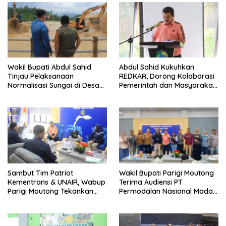
Wakil Bupati Abdul Sahid
Abdul Sahid Kukuhkan
Tinjau Pelaksanaan
REDKAR, Dorong Kolaborasi
Normalisasi Sungai di Desa
Pemerintah dan Masyarakat
Air Panas
Cegah Kebakaran
Sambut Tim Patriot
Wakil Bupati Parigi Moutong
Kementrans & UNAIR, Wabup
Terima Audiensi PT
Parigi Moutong Tekankan
Permodalan Nasional Madani
Realisasi Program
Bahas Penguatan UMKM
Pengembangan Potensi
Daerah