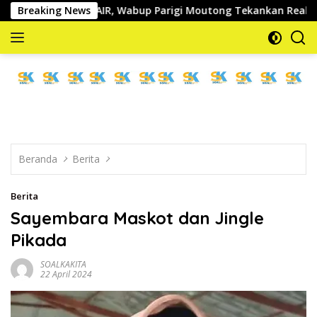
Langsung
 & UNAIR, Wabup Parigi Moutong Tekankan Realisasi Program 
Breaking News
ke
konten
memberitakan
dan
mengabarkan
Beranda
Berita
Berita
Sayembara Maskot dan Jingle
Pikada
SOALKAKITA
22 April 2024