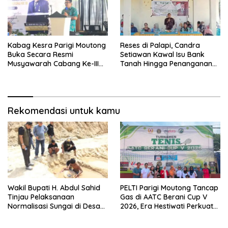
Kabag Kesra Parigi Moutong
Reses di Palapi, Candra
Buka Secara Resmi
Setiawan Kawal Isu Bank
Musyawarah Cabang Ke-III
Tanah Hingga Penanganan
Asosiasi Penghulu Republik
Abrasi Pantai di Taopa
Indonesia
Rekomendasi untuk kamu
Wakil Bupati H. Abdul Sahid
PELTI Parigi Moutong Tancap
Tinjau Pelaksanaan
Gas di AATC Berani Cup V
Normalisasi Sungai di Desa
2026, Era Hestiwati Perkuat
Air Panas
Fondasi Menuju Porprov X
Sulteng