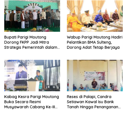
Bupati Parigi Moutong
Wabup Parigi Moutong Hadiri
Dorong FKPP Jadi Mitra
Pelantikan BMA Sulteng,
Strategis Pemerintah dalam
Dorong Adat Tetap Berjaya
Pembangunan SDM
Kabag Kesra Parigi Moutong
Reses di Palapi, Candra
Buka Secara Resmi
Setiawan Kawal Isu Bank
Musyawarah Cabang Ke-III
Tanah Hingga Penanganan
Asosiasi Penghulu Republik
Abrasi Pantai di Taopa
Indonesia