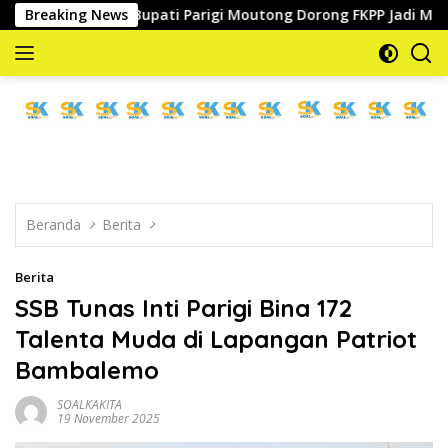
Langsung
Breaking News
Bupati Parigi Moutong Dorong FKPP Jadi Mitra Strate
ke
konten
memberitakan
dan
mengabarkan
Beranda
Berita
Berita
SSB Tunas Inti Parigi Bina 172
Talenta Muda di Lapangan Patriot
Bambalemo
SOALKAKITA
19 November 2025