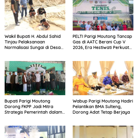
Wakil Bupati H. Abdul Sahid
PELTI Parigi Moutong Tancap
Tinjau Pelaksanaan
Gas di AATC Berani Cup V
Normalisasi Sungai di Desa
2026, Era Hestiwati Perkuat
Air Panas
Fondasi Menuju Porprov X
Sulteng
Bupati Parigi Moutong
Wabup Parigi Moutong Hadiri
Dorong FKPP Jadi Mitra
Pelantikan BMA Sulteng,
Strategis Pemerintah dalam
Dorong Adat Tetap Berjaya
Pembangunan SDM