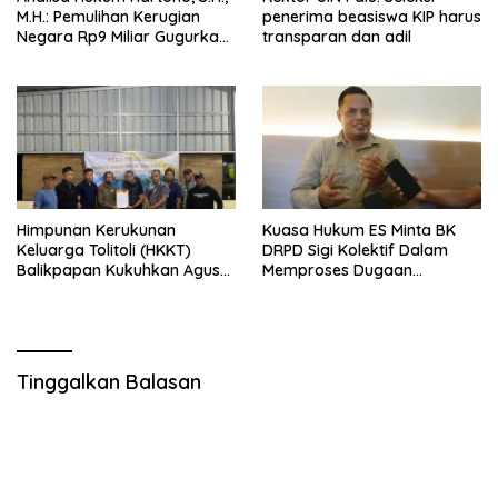
M.H.: Pemulihan Kerugian
penerima beasiswa KIP harus
Negara Rp9 Miliar Gugurkan
transparan dan adil
Unsur Pidana Kasus
Pengadaan Tanah dan
Bangunan Mess Pemda
Morowali
Himpunan Kerukunan
Kuasa Hukum ES Minta BK
Keluarga Tolitoli (HKKT)
DRPD Sigi Kolektif Dalam
Balikpapan Kukuhkan Agus
Memproses Dugaan
Munawar sebagai Ketua
Pelanggaran Kode Etik
Baru
Tinggalkan Balasan