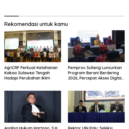
Munawar sebagai Ketua
Pelanggaran Kode Etik
Baru
Rekomendasi untuk kamu
AgriCRF Perkuat Ketahanan
Pemprov Sulteng Luncurkan
Kakao Sulawesi Tengah
Program Berani Berdering
Hadapi Perubahan Iklim
2026, Percepat Akses Digital
hingga Pelosok.
Analisa Hukum Hartono, S.H.,
Rektor UIN Palu: Seleksi