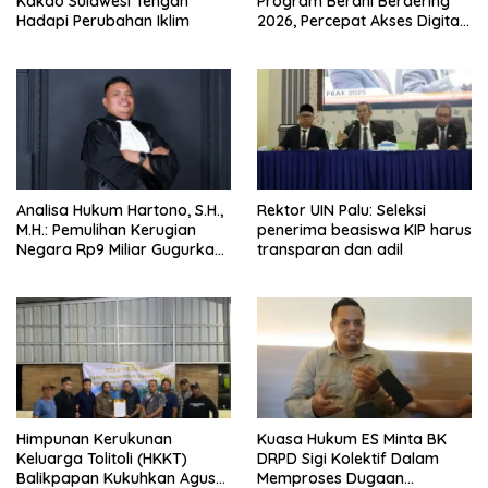
Kakao Sulawesi Tengah
Program Berani Berdering
Hadapi Perubahan Iklim
2026, Percepat Akses Digital
hingga Pelosok.
Analisa Hukum Hartono, S.H.,
Rektor UIN Palu: Seleksi
M.H.: Pemulihan Kerugian
penerima beasiswa KIP harus
Negara Rp9 Miliar Gugurkan
transparan dan adil
Unsur Pidana Kasus
Pengadaan Tanah dan
Bangunan Mess Pemda
Morowali
Himpunan Kerukunan
Kuasa Hukum ES Minta BK
Keluarga Tolitoli (HKKT)
DRPD Sigi Kolektif Dalam
Balikpapan Kukuhkan Agus
Memproses Dugaan