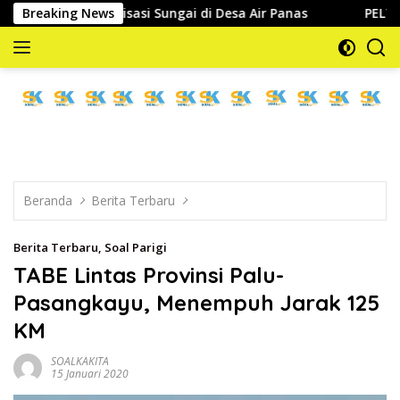
Langsung
ormalisasi Sungai di Desa Air Panas
Breaking News
PELTI Parigi Mouto
ke
konten
memberitakan
dan
mengabarkan
Beranda
Berita Terbaru
Berita Terbaru
,
Soal Parigi
TABE Lintas Provinsi Palu-
Pasangkayu, Menempuh Jarak 125
KM
SOALKAKITA
15 Januari 2020