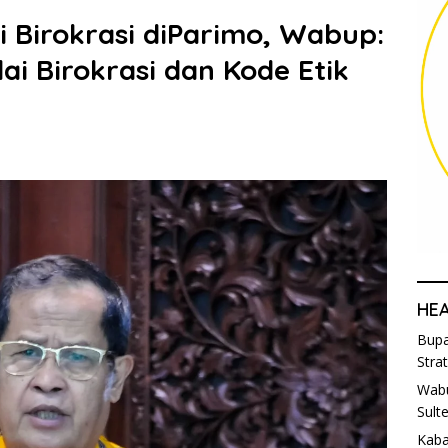
 Birokrasi diParimo, Wabup:
ai Birokrasi dan Kode Etik
HE
Bupa
Stra
Wabu
Sult
Kaba