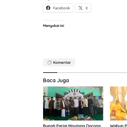
Facebook
X
Menyukai ini:
Komentar
Baca Juga
Bupati Parigi Moutong Dorong
Wabup Pa