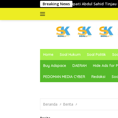
Langsung
Wakil Bupati Abdul Sahid Tinjau Pelaksanaan Normalisasi 
Breaking News
ke
konten
memberitakan
dan
Home
Soal Hukum
Soal Politik
So
mengabarkan
Buy Adspace
DAERAH
Hide Ads for
PEDOMAN MEDIA CYBER
Redaksi
Soa
Beranda
Berita