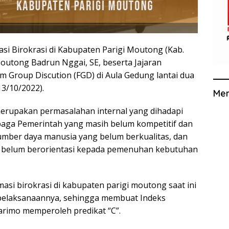
asi Birokrasi di Kabupaten Parigi Moutong (Kab.
Moutong Badrun Nggai, SE, beserta Jajaran
 Group Discution (FGD) di Aula Gedung lantai dua
13/10/2022).
Me
merupakan permasalahan internal yang dihadapi
baga Pemerintah yang masih belum kompetitif dan
umber daya manusia yang belum berkualitas, dan
 belum berorientasi kepada pemenuhan kebutuhan
si birokrasi di kabupaten parigi moutong saat ini
 pelaksanaannya, sehingga membuat Indeks
arimo memperoleh predikat “C”.