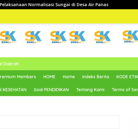
Sungai di Desa Air Panas
al Daerah
 Premium Members
HOME
Home
Indeks Berita
KODE ETIK
l KESEHATAN
Soal PENDIDIKAN
Tentang Kami
Terms of Ser