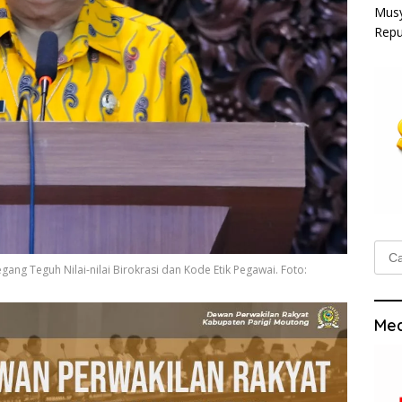
Musy
Repu
Cari
untu
ang Teguh Nilai-nilai Birokrasi dan Kode Etik Pegawai. Foto:
Med