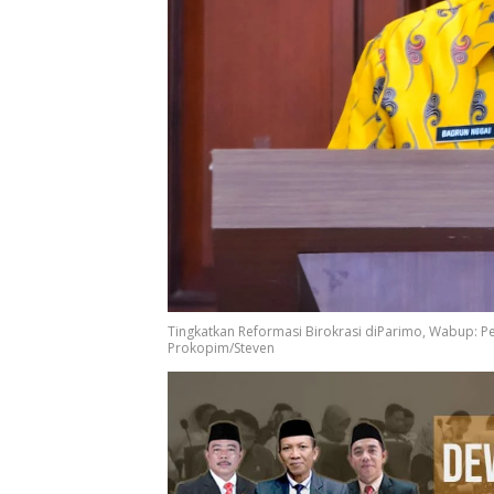
Tingkatkan Reformasi Birokrasi diParimo, Wabup: Peg
Prokopim/Steven