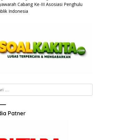
awarah Cabang Ke-III Asosiasi Penghulu
blik Indonesia
k:
ia Patner