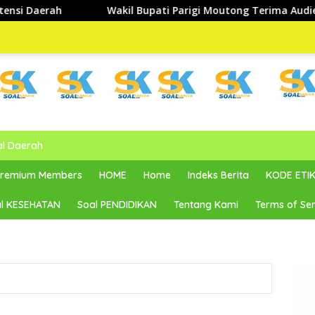
il Bupati Parigi Moutong Terima Audiensi PT Permodalan Nas
al Daerah
 Premium Members
HOME
Home
Indeks Berita
KODE ETIK
l KESEHATAN
Soal PENDIDIKAN
Tentang Kami
Terms of Ser