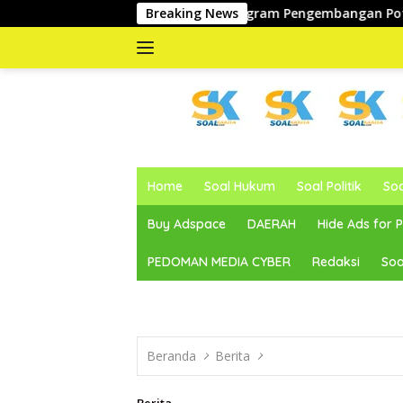
Langsung
 Realisasi Program Pengembangan Potensi Daerah
Breaking News
Wak
ke
konten
memberitakan
dan
Home
Soal Hukum
Soal Politik
So
mengabarkan
Buy Adspace
DAERAH
Hide Ads for
PEDOMAN MEDIA CYBER
Redaksi
Soa
Beranda
Berita