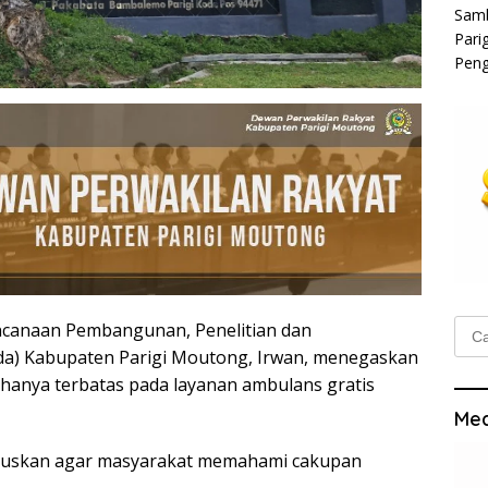
Samb
Pari
Peng
Cari
encanaan Pembangunan, Penelitian dan
untu
a) Kabupaten Parigi Moutong, Irwan, menegaskan
hanya terbatas pada layanan ambulans gratis
Med
iluruskan agar masyarakat memahami cakupan