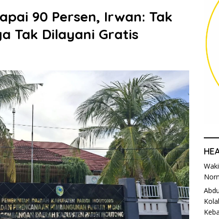
apai 90 Persen, Irwan: Tak
a Tak Dilayani Gratis
HE
Waki
Norm
Abdu
Kola
Keba