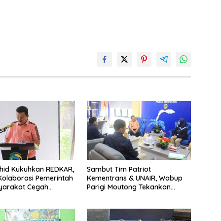
hid Kukuhkan REDKAR,
Sambut Tim Patriot
olaborasi Pemerintah
Kementrans & UNAIR, Wabup
yarakat Cegah
Parigi Moutong Tekankan
an
Realisasi Program
Pengembangan Potensi
Daerah