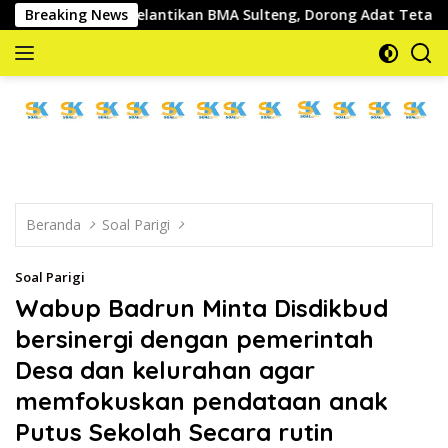
Langsung
diri Pelantikan BMA Sulteng, Dorong Adat Tetap Berjaya
Breaking News
ke
konten
memberitakan
dan
mengabarkan
Beranda
Soal Parigi
Soal Parigi
Wabup Badrun Minta Disdikbud
bersinergi dengan pemerintah
Desa dan kelurahan agar
memfokuskan pendataan anak
Putus Sekolah Secara rutin