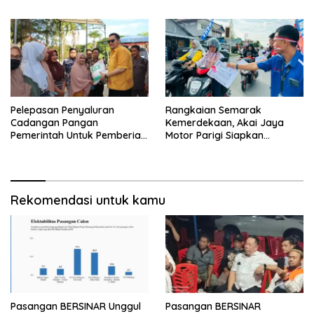
Sulawesi Tengah
Pelepasan Penyaluran
Rangkaian Semarak
Cadangan Pangan
Kemerdekaan, Akai Jaya
Pemerintah Untuk Pemberian
Motor Parigi Siapkan
Bantuan Pangan Tahun 2024
Doorprize Menarik bagi
Kab. Parigi Moutong
Warga
Rekomendasi untuk kamu
Pasangan BERSINAR Unggul
Pasangan BERSINAR