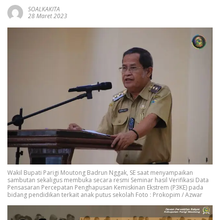
SOALKAKITA
28 Maret 2023
Wakil Bupati Parigi Moutong Badrun Nggak, SE saat menyampaikan
sambutan sekaligus membuka secara resmi Seminar hasil Verifikasi Data
Pensasaran Percepatan Penghapusan Kemiskinan Ekstrem (P3KE) pada
bidang pendidikan terkait anak putus sekolah Foto : Prokopim / Azwar