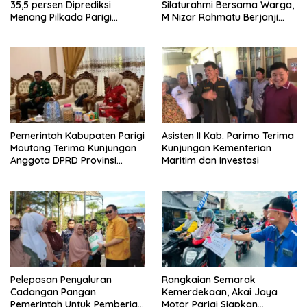
35,5 persen Diprediksi
Silaturahmi Bersama Warga,
Menang Pilkada Parigi
M Nizar Rahmatu Berjanji
Moutong
Perbaiki Ibu Kota dan Rumah
Sakit Moutong
Pemerintah Kabupaten Parigi
Asisten II Kab. Parimo Terima
Moutong Terima Kunjungan
Kunjungan Kementerian
Anggota DPRD Provinsi
Maritim dan Investasi
Sulawesi Tengah
Pelepasan Penyaluran
Rangkaian Semarak
Cadangan Pangan
Kemerdekaan, Akai Jaya
Pemerintah Untuk Pemberian
Motor Parigi Siapkan