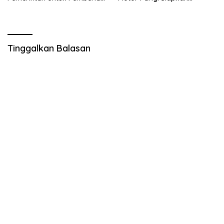
Bantuan Pangan Tahun 2024
Doorprize Menarik bagi
Kab. Parigi Moutong
Warga
Tinggalkan Balasan