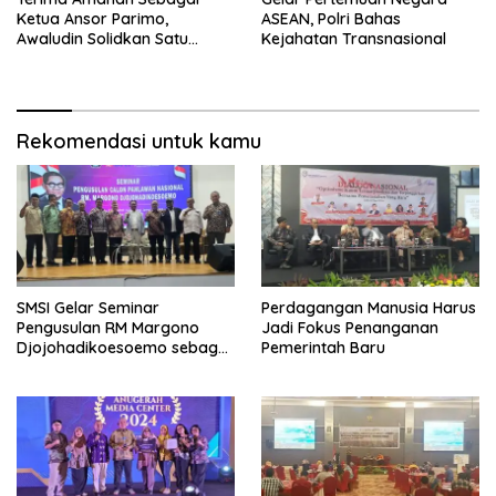
Ketua Ansor Parimo,
ASEAN, Polri Bahas
Awaludin Solidkan Satu
Kejahatan Transnasional
Komando Bersama Gus
Yaqut
Rekomendasi untuk kamu
SMSI Gelar Seminar
Perdagangan Manusia Harus
Pengusulan RM Margono
Jadi Fokus Penanganan
Djojohadikoesoemo sebagai
Pemerintah Baru
Pahlawan Nasional Di Undip