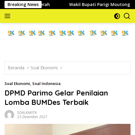
Langsung
ensi Daerah
Breaking News
Wakil Bupati Parigi Moutong Terima Audi
ke
konten
memberitakan
dan
mengabarkan
Beranda
Soal Ekonomi
Soal Ekonomi
,
Soal Indonesia
DPMD Parimo Gelar Penilaian
Lomba BUMDes Terbaik
SOALKAKITA
23 Desember 2021