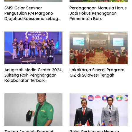
SMSI Gelar Seminar
Perdagangan Manusia Harus
Pengusulan RM Margono
Jadi Fokus Penanganan
Djojohadikoesoemo sebagai
Pemerintah Baru
Pahlawan Nasional Di Undip
Anugerah Media Center 2024,
Lokakarya Sinergi Program
Sulteng Raih Penghargaan
GIZ di Sulawesi Tengah
Kolaborator Terbaik
Pengelolaan Konten Audio
Visual
Terima Amanah Sebagai
Gelar Pertemuan Negara