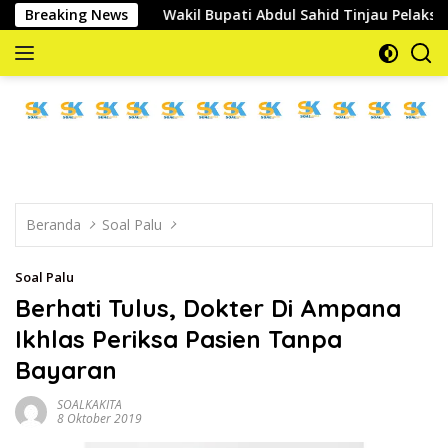
Langsung
at
Breaking News
Wakil Bupati Abdul Sahid Tinjau Pelaksanaan Normal
ke
konten
memberitakan
dan
mengabarkan
Beranda
Soal Palu
Soal Palu
Berhati Tulus, Dokter Di Ampana
Ikhlas Periksa Pasien Tanpa
Bayaran
SOALKAKITA
8 Oktober 2019