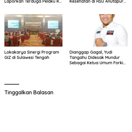
Laporkan Terduga Pelaku Ke
Kesehatan di RSU Anutapura
Polisi
Palu
Lokakarya Sinergi Program
Dianggap Gagal, Yudi
GIZ di Sulawesi Tengah
Tangahu Didesak Mundur
Sebagai Ketua Umum Forki
Sulteng
Tinggalkan Balasan