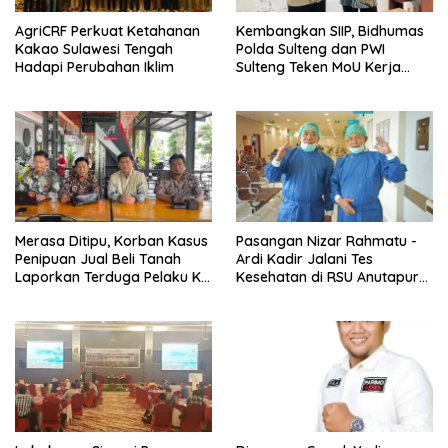
AgriCRF Perkuat Ketahanan
Kembangkan SIIP, Bidhumas
Kakao Sulawesi Tengah
Polda Sulteng dan PWI
Hadapi Perubahan Iklim
Sulteng Teken MoU Kerja
Sama
Merasa Ditipu, Korban Kasus
Pasangan Nizar Rahmatu -
Penipuan Jual Beli Tanah
Ardi Kadir Jalani Tes
Laporkan Terduga Pelaku Ke
Kesehatan di RSU Anutapura
Polisi
Palu