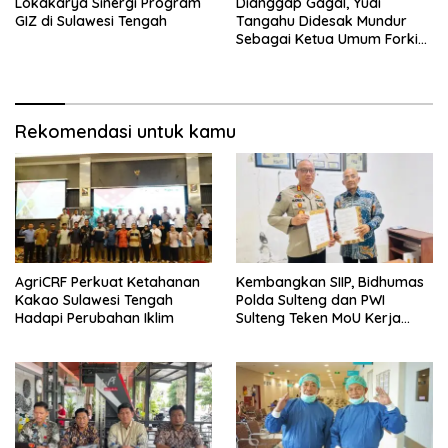
Lokakarya Sinergi Program
Dianggap Gagal, Yudi
GIZ di Sulawesi Tengah
Tangahu Didesak Mundur
Sebagai Ketua Umum Forki
Sulteng
Rekomendasi untuk kamu
AgriCRF Perkuat Ketahanan
Kembangkan SIIP, Bidhumas
Kakao Sulawesi Tengah
Polda Sulteng dan PWI
Hadapi Perubahan Iklim
Sulteng Teken MoU Kerja
Sama