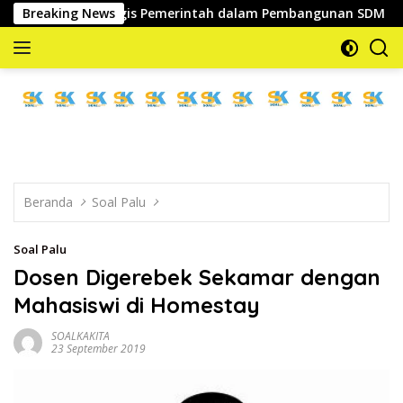
Langsung
ra Strategis Pemerintah dalam Pembangunan SDM
Breaking News
Wabu
ke
konten
memberitakan
dan
mengabarkan
Beranda
Soal Palu
Soal Palu
Dosen Digerebek Sekamar dengan
Mahasiswi di Homestay
SOALKAKITA
23 September 2019