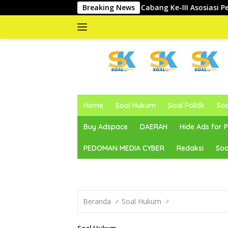
Langsung
i Musyawarah Cabang Ke-III Asosiasi Penghulu Republik Indone
Breaking News
ke
konten
memberitakan
dan
Home
Soal Hukum
Soal Politik
So
mengabarkan
Buy Adspace
DAERAH
Hide Ads for
PEDOMAN MEDIA CYBER
Redaksi
Soa
Beranda
Soal Hukum