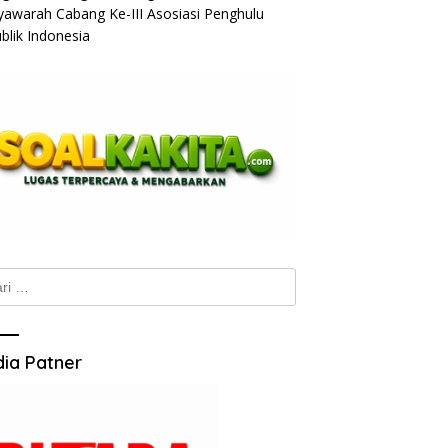
awarah Cabang Ke-III Asosiasi Penghulu
blik Indonesia
k:
ia Patner