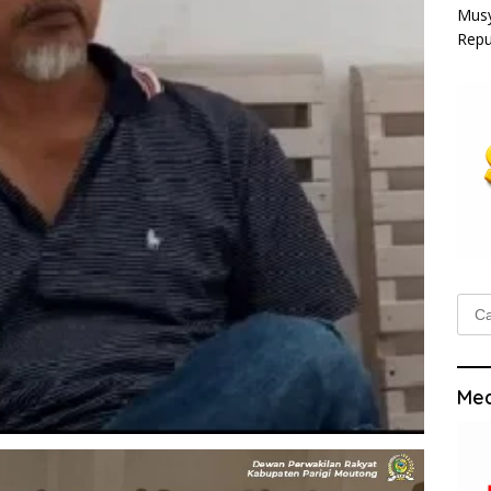
Musy
Repu
Cari
untu
Med