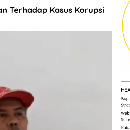
n Terhadap Kasus Korupsi
HE
Bupa
Stra
Wabu
Sult
Kaba