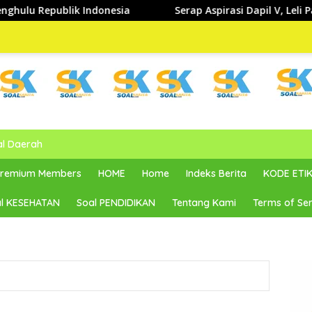
sia
Serap Aspirasi Dapil V, Leli Pariani Tegaskan Kom
al Daerah
 Premium Members
HOME
Home
Indeks Berita
KODE ETIK
l KESEHATAN
Soal PENDIDIKAN
Tentang Kami
Terms of Ser