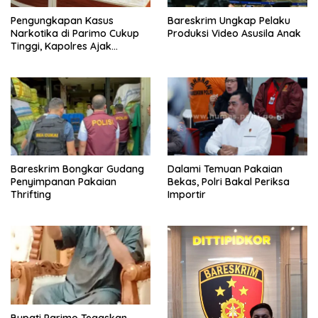
Pengungkapan Kasus
Bareskrim Ungkap Pelaku
Narkotika di Parimo Cukup
Produksi Video Asusila Anak
Tinggi, Kapolres Ajak
Pemerintah Desa Terlibat
dalam Upaya Pencegahan
Bareskrim Bongkar Gudang
Dalami Temuan Pakaian
Penyimpanan Pakaian
Bekas, Polri Bakal Periksa
Thrifting
Importir