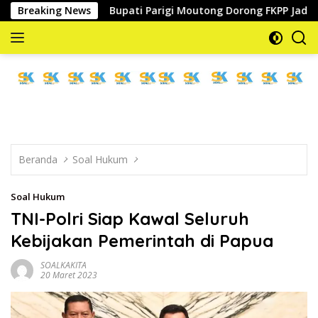
Langsung
g
Breaking News
Bupati Parigi Moutong Dorong FKPP Jadi Mitra Str
ke
konten
memberitakan
dan
mengabarkan
Beranda
Soal Hukum
Soal Hukum
TNI-Polri Siap Kawal Seluruh
Kebijakan Pemerintah di Papua
SOALKAKITA
20 Maret 2023