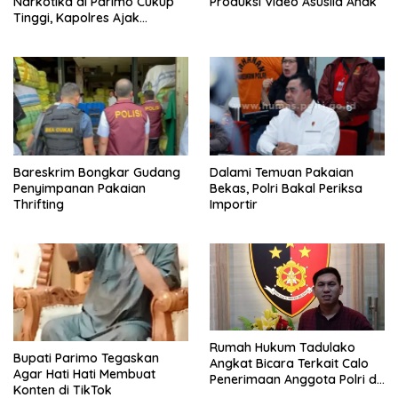
Narkotika di Parimo Cukup
Produksi Video Asusila Anak
Tinggi, Kapolres Ajak
Pemerintah Desa Terlibat
dalam Upaya Pencegahan
Bareskrim Bongkar Gudang
Dalami Temuan Pakaian
Penyimpanan Pakaian
Bekas, Polri Bakal Periksa
Thrifting
Importir
Rumah Hukum Tadulako
Bupati Parimo Tegaskan
Angkat Bicara Terkait Calo
Agar Hati Hati Membuat
Penerimaan Anggota Polri di
Konten di TikTok
sulteng Sangat Meresahkan