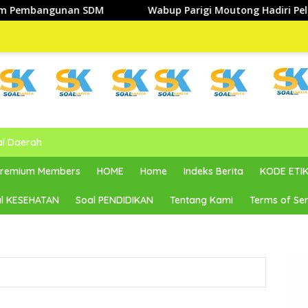
Wabup Parigi Moutong Hadiri Pelantikan BMA Sulteng, D
al Daerah
 Premium Members
HOME
Home
Indeks Berita
KODE ETIK
l KESEHATAN
Soal PENDIDIKAN
Tentang Kami
Terms of Ser