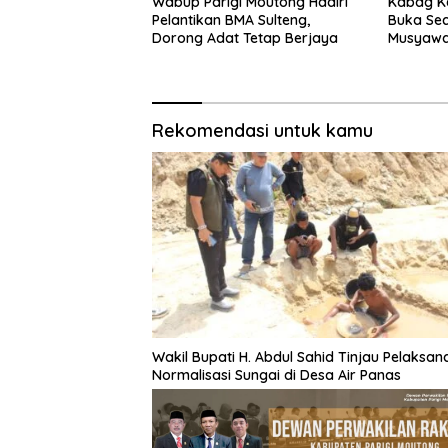
Wabup Parigi Moutong Hadiri
Kabag Ke
Pelantikan BMA Sulteng,
Buka Se
Dorong Adat Tetap Berjaya
Musyawar
Asosiasi
Indonesi
Rekomendasi untuk kamu
Wakil Bupati H. Abdul Sahid Tinjau Pelaksa
Normalisasi Sungai di Desa Air Panas