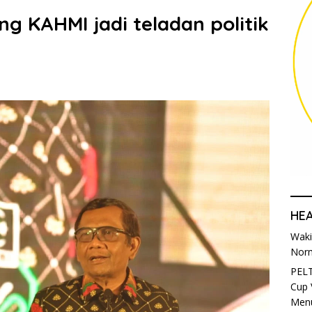
 KAHMI jadi teladan politik
HE
Waki
Norm
PELT
Cup 
Menu