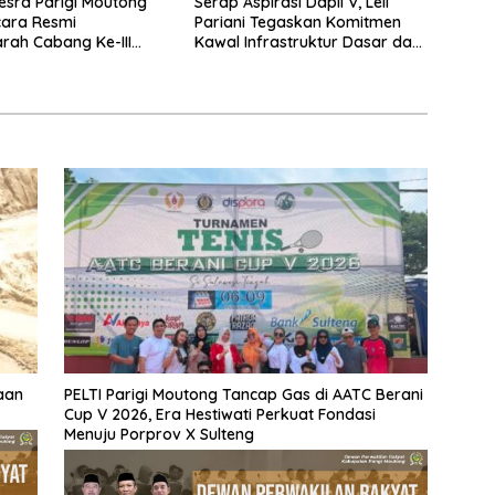
sra Parigi Moutong
Serap Aspirasi Dapil V, Leli
cara Resmi
Pariani Tegaskan Komitmen
ah Cabang Ke-III
Kawal Infrastruktur Dasar dan
 Penghulu Republik
Pemberdayaan Masyarakat
a
naan
PELTI Parigi Moutong Tancap Gas di AATC Berani
Cup V 2026, Era Hestiwati Perkuat Fondasi
Menuju Porprov X Sulteng