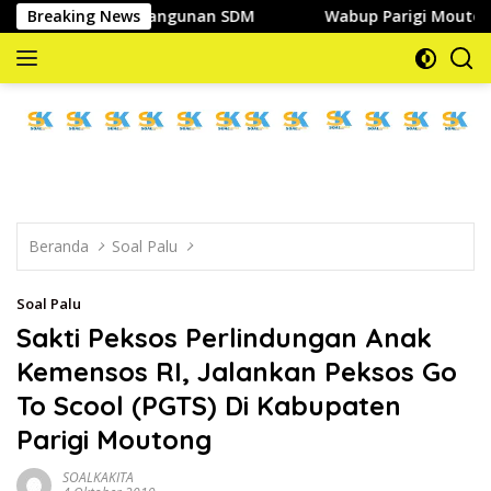
Langsung
lam Pembangunan SDM
Breaking News
Wabup Parigi Moutong Hadiri Pel
ke
konten
memberitakan
dan
mengabarkan
Beranda
Soal Palu
Soal Palu
Sakti Peksos Perlindungan Anak
Kemensos RI, Jalankan Peksos Go
To Scool (PGTS) Di Kabupaten
Parigi Moutong
SOALKAKITA