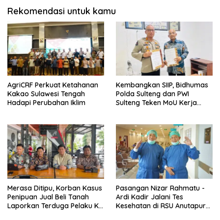
Rekomendasi untuk kamu
AgriCRF Perkuat Ketahanan
Kembangkan SIIP, Bidhumas
Kakao Sulawesi Tengah
Polda Sulteng dan PWI
Hadapi Perubahan Iklim
Sulteng Teken MoU Kerja
Sama
Merasa Ditipu, Korban Kasus
Pasangan Nizar Rahmatu -
Penipuan Jual Beli Tanah
Ardi Kadir Jalani Tes
Laporkan Terduga Pelaku Ke
Kesehatan di RSU Anutapura
Polisi
Palu