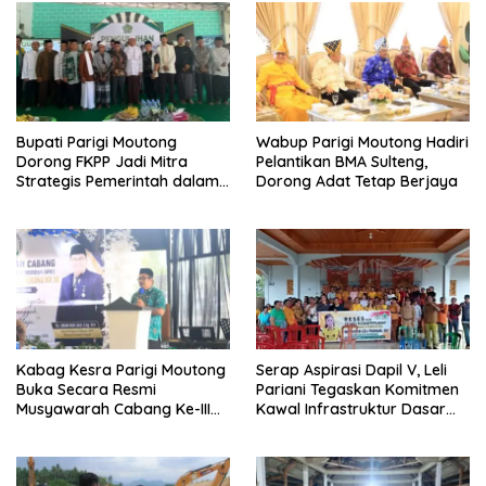
Bupati Parigi Moutong
Wabup Parigi Moutong Hadiri
Dorong FKPP Jadi Mitra
Pelantikan BMA Sulteng,
Strategis Pemerintah dalam
Dorong Adat Tetap Berjaya
Pembangunan SDM
Kabag Kesra Parigi Moutong
Serap Aspirasi Dapil V, Leli
Buka Secara Resmi
Pariani Tegaskan Komitmen
Musyawarah Cabang Ke-III
Kawal Infrastruktur Dasar
Asosiasi Penghulu Republik
dan Pemberdayaan
Indonesia
Masyarakat