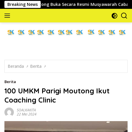
Langsung
arigi Moutong Buka Secara Resmi Musyawarah Cabang Ke-III Aso
Breaking News
ke
konten
memberitakan
dan
mengabarkan
Beranda
Berita
Berita
100 UMKM Parigi Moutong Ikut
Coaching Clinic
SOALKAKITA
22 Mei 2024