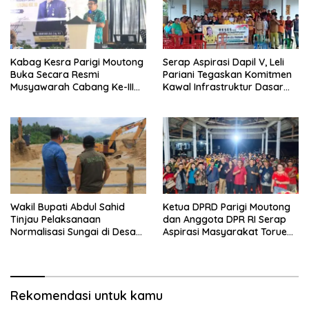
Kabag Kesra Parigi Moutong
Serap Aspirasi Dapil V, Leli
Buka Secara Resmi
Pariani Tegaskan Komitmen
Musyawarah Cabang Ke-III
Kawal Infrastruktur Dasar
Asosiasi Penghulu Republik
dan Pemberdayaan
Indonesia
Masyarakat
Wakil Bupati Abdul Sahid
Ketua DPRD Parigi Moutong
Tinjau Pelaksanaan
dan Anggota DPR RI Serap
Normalisasi Sungai di Desa
Aspirasi Masyarakat Torue
Air Panas
Melalui Reses Bersama
Rekomendasi untuk kamu