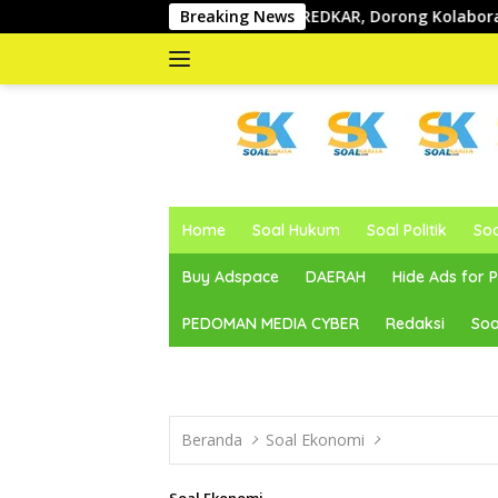
Langsung
id Kukuhkan REDKAR, Dorong Kolaborasi Pemerintah dan Masy
Breaking News
ke
konten
memberitakan
dan
Home
Soal Hukum
Soal Politik
So
mengabarkan
Buy Adspace
DAERAH
Hide Ads for
PEDOMAN MEDIA CYBER
Redaksi
Soa
Beranda
Soal Ekonomi