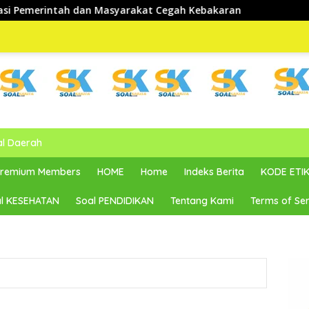
arakat Cegah Kebakaran
al Daerah
 Premium Members
HOME
Home
Indeks Berita
KODE ETIK
l KESEHATAN
Soal PENDIDIKAN
Tentang Kami
Terms of Ser