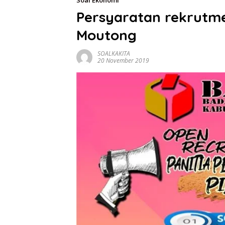
Soal Ekonomi
Persyaratan rekrutm
Moutong
SOALKAKITA
20 November 2019