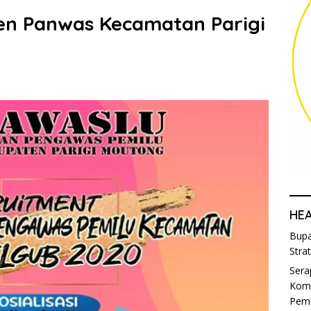
en Panwas Kecamatan Parigi
HE
Bupa
Stra
Sera
Komi
Pem