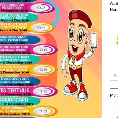
Waki
Norm
Cari
untu
Med