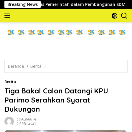
Langsung
itra Strategis Pemerintah dalam Pembangunan SDM
Breaking News
Wab
ke
konten
memberitakan
dan
mengabarkan
Beranda
Berita
Berita
Tiga Bakal Calon Datangi KPU
Parimo Serahkan Syarat
Dukungan
SOALKAKITA
14 Mei 2024