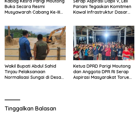
Kabag Kesra Parigi Moutong
Serap Aspirasi Dapil V, Leli
Buka Secara Resmi
Pariani Tegaskan Komitmen
Musyawarah Cabang Ke-III
Kawal Infrastruktur Dasar
Asosiasi Penghulu Republik
dan Pemberdayaan
Indonesia
Masyarakat
Wakil Bupati Abdul Sahid
Ketua DPRD Parigi Moutong
Tinjau Pelaksanaan
dan Anggota DPR RI Serap
Normalisasi Sungai di Desa
Aspirasi Masyarakat Torue
Air Panas
Melalui Reses Bersama
Tinggalkan Balasan