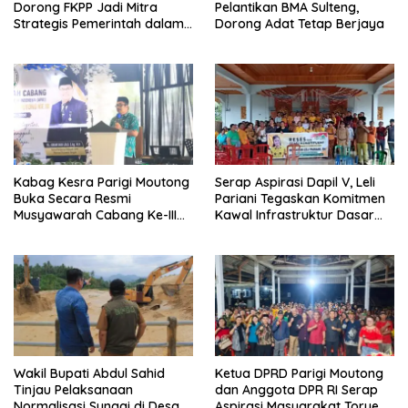
Dorong FKPP Jadi Mitra
Pelantikan BMA Sulteng,
Strategis Pemerintah dalam
Dorong Adat Tetap Berjaya
Pembangunan SDM
Kabag Kesra Parigi Moutong
Serap Aspirasi Dapil V, Leli
Buka Secara Resmi
Pariani Tegaskan Komitmen
Musyawarah Cabang Ke-III
Kawal Infrastruktur Dasar
Asosiasi Penghulu Republik
dan Pemberdayaan
Indonesia
Masyarakat
Wakil Bupati Abdul Sahid
Ketua DPRD Parigi Moutong
Tinjau Pelaksanaan
dan Anggota DPR RI Serap
Normalisasi Sungai di Desa
Aspirasi Masyarakat Torue