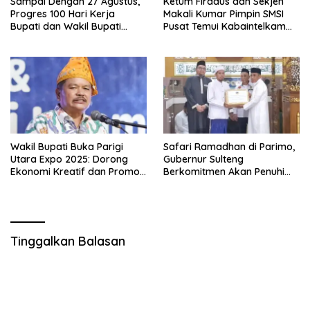
Sampai Dengan 27 Agustus,
Ketum Firdaus dan Sekjen
Progres 100 Hari Kerja
Makali Kumar Pimpin SMSI
Bupati dan Wakil Bupati
Pusat Temui Kabaintelkam
sudah 80 Persen
Polri: Bahas Media Siber
yang Profesional dan
Berkesinambungan
Wakil Bupati Buka Parigi
Safari Ramadhan di Parimo,
Utara Expo 2025: Dorong
Gubernur Sulteng
Ekonomi Kreatif dan Promosi
Berkomitmen Akan Penuhi
Budaya Lalampa Toboli
Janji Kepada Masyarakat
Tinggalkan Balasan