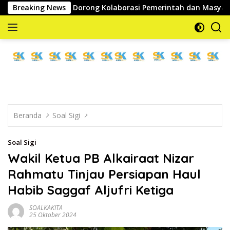
Langsung
REDKAR, Dorong Kolaborasi Pemerintah dan Masyarakat Cegah
Breaking News
ke
konten
memberitakan
dan
mengabarkan
Beranda
Soal Sigi
Soal Sigi
Wakil Ketua PB Alkairaat Nizar
Rahmatu Tinjau Persiapan Haul
Habib Saggaf Aljufri Ketiga
SOALKAKITA
25 Oktober 2024