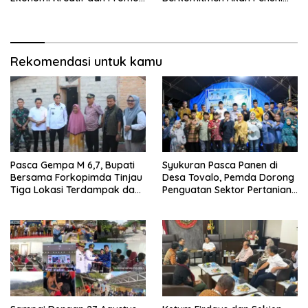
Budaya Lalampa Toboli
Janji Kepada Masyarakat
Rekomendasi untuk kamu
Pasca Gempa M 6,7, Bupati
Syukuran Pasca Panen di
Bersama Forkopimda Tinjau
Desa Tovalo, Pemda Dorong
Tiga Lokasi Terdampak dan
Penguatan Sektor Pertanian
Salurkan Bantuan
dan Perkebunan.