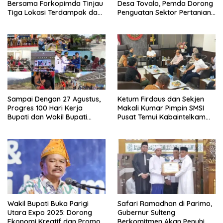
Bersama Forkopimda Tinjau
Desa Tovalo, Pemda Dorong
Tiga Lokasi Terdampak dan
Penguatan Sektor Pertanian
Salurkan Bantuan
dan Perkebunan.
Sampai Dengan 27 Agustus,
Ketum Firdaus dan Sekjen
Progres 100 Hari Kerja
Makali Kumar Pimpin SMSI
Bupati dan Wakil Bupati
Pusat Temui Kabaintelkam
sudah 80 Persen
Polri: Bahas Media Siber
yang Profesional dan
Berkesinambungan
Wakil Bupati Buka Parigi
Safari Ramadhan di Parimo,
Utara Expo 2025: Dorong
Gubernur Sulteng
Ekonomi Kreatif dan Promosi
Berkomitmen Akan Penuhi