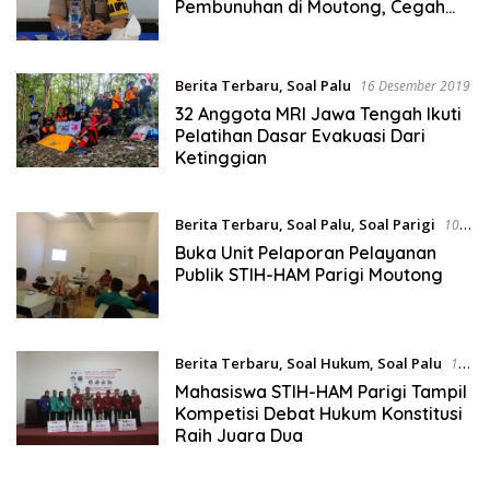
Pembunuhan di Moutong, Cegah
Konflik
Berita Terbaru
,
Soal Palu
16 Desember 2019
32 Anggota MRI Jawa Tengah Ikuti
Pelatihan Dasar Evakuasi Dari
Ketinggian
Berita Terbaru
,
Soal Palu
,
Soal Parigi
10
Desember 2019
Buka Unit Pelaporan Pelayanan
Publik STIH-HAM Parigi Moutong
Berita Terbaru
,
Soal Hukum
,
Soal Palu
10
Desember 2019
Mahasiswa STIH-HAM Parigi Tampil
Kompetisi Debat Hukum Konstitusi
Raih Juara Dua