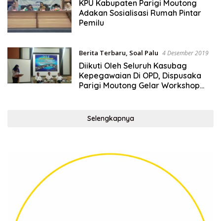
2019
KPU Kabupaten Parigi Moutong
Adakan Sosialisasi Rumah Pintar
Pemilu
Berita Terbaru
,
Soal Palu
4 Desember 2019
Diikuti Oleh Seluruh Kasubag
Kepegawaian Di OPD, Dispusaka
Parigi Moutong Gelar Workshop
SIKD
Selengkapnya