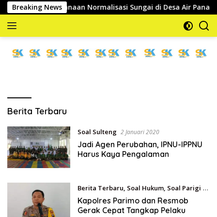
Langsung
Tinjau Pelaksanaan Normalisasi Sungai di Desa Air Panas
Breaking News
ke
konten
memberitakan
dan
mengabarkan
Berita Terbaru
Soal Sulteng
2 Januari 2020
Jadi Agen Perubahan, IPNU-IPPNU
Harus Kaya Pengalaman
Berita Terbaru
,
Soal Hukum
,
Soal Parigi
2
Januari 2020
Kapolres Parimo dan Resmob
Gerak Cepat Tangkap Pelaku