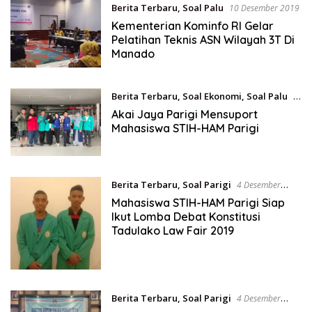
Berita Terbaru
,
Soal Palu
10 Desember 2019
Kementerian Kominfo RI Gelar
Pelatihan Teknis ASN Wilayah 3T Di
Manado
Berita Terbaru
,
Soal Ekonomi
,
Soal Palu
5
Desember 2019
Akai Jaya Parigi Mensuport
Mahasiswa STIH-HAM Parigi
Berita Terbaru
,
Soal Parigi
4 Desember
2019
Mahasiswa STIH-HAM Parigi Siap
Ikut Lomba Debat Konstitusi
Tadulako Law Fair 2019
Berita Terbaru
,
Soal Parigi
4 Desember